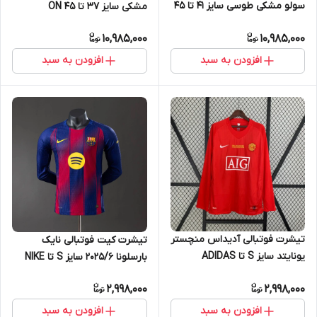
سولو مشکی طوسی سایز 41 تا 45
مشکی سایز 37 تا 45 ON
ON RUNNING LOEWE CLOUD
RUNNING CLOUDTIT
10,985,000
10,985,000
SOLO
افزودن به سبد
افزودن به سبد
تیشرت فوتبالی آدیداس منچستر
تیشرت کیت فوتبالی نایک
یونایتد سایز S تا ADIDAS
بارسلونا 2025/6 سایز S تا NIKE
MANCHESTER UNITED 2XL
BARCELONA 2025/6 2XL
2,998,000
2,998,000
افزودن به سبد
افزودن به سبد