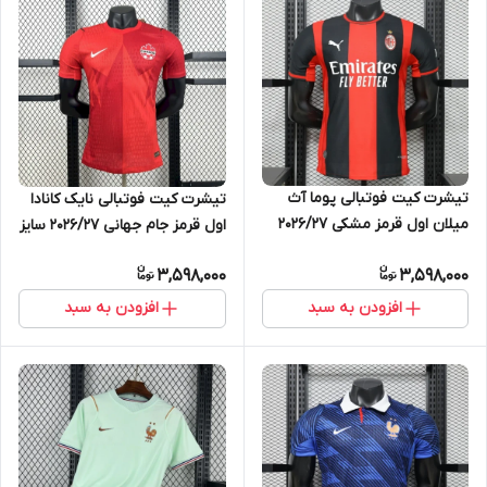
تیشرت کیت فوتبالی پوما آث
تیشرت کیت فوتبالی نایک کانادا
میلان اول قرمز مشکی 2026/27
اول قرمز جام جهانی 2026/27 سایز
سایز S تاPUMA AC MILAN 2XL
S تاNIKE CANADA 2XL
3,598,000
3,598,000
افزودن به سبد
افزودن به سبد