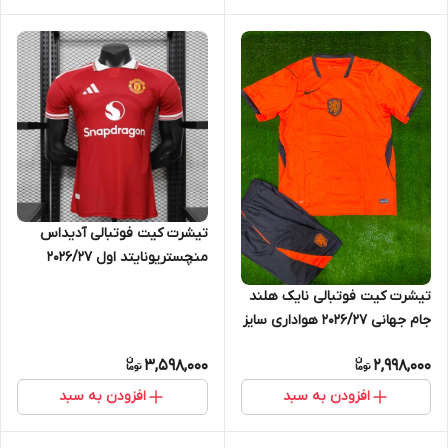
تیشرت کیت فوتبالی آدیداس
منچستریونایتد اول ۲۰۲۶/۲۷
Adidas Manchester United
تیشرت کیت فوتبالی نایک هلند‌
جام جهانی ۲۰۲۶/۲۷ هواداری سایز
SتاNike Netherland 2026/27
3,598,000
2,998,000
2XL
افزودن به سبد
افزودن به سبد