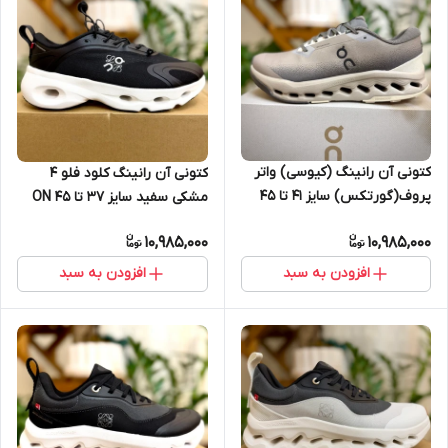
کتونی آن رانینگ (کیوسی) واتر
کتونی آن رانینگ کلود فلو 4
پروف(گورتکس) سایز 41 تا 45
مشکی سفید سایز 37 تا 45 ON
ON RUNNING
RUNNING CLOUD FLOW 4
10,985,000
10,985,000
افزودن به سبد
افزودن به سبد