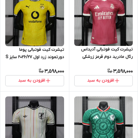
تیشرت کیت فوتبالی آدیداس
تیشرت کیت فوتبالی پوما
رئال مادرید دوم قرمز زرشکی
دورتموند زرد اول 2026/27 سایز S
2026/27 سایز S تاADIDAS REAL
تاPUMA DURTMOND 2XL
3,598,000
3,598,000
MADRID 2XL
افزودن به سبد
افزودن به سبد