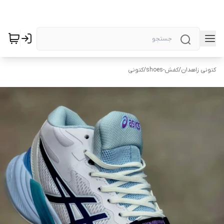
کتونی زاهدان
/
کفش-shoes
/
کتونی