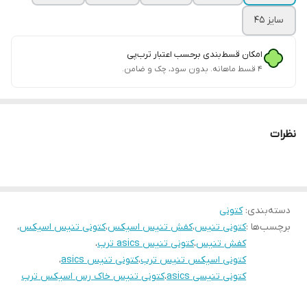
سایز 45
امکان قسط‌بندی برحسب اعتبار ترب‌پی
۴ قسط ماهانه. بدون سود، چک و ضامن.
نظرات
دسته‌بندی
:
کتونی
برچسب‌ها :
کتونی تنیس
،
کفش تنیس اسیکس
،
کتونی تنیس اسیکس
،
کفش تنیس
،
کتونی تنیس asics ترب
،
کتونی اسیکس تنیس ترب
،
کتونی تنیس asics
،
کتونی تنیسی asics
،
کتونی تنیس خاک رس اسیکس ترب