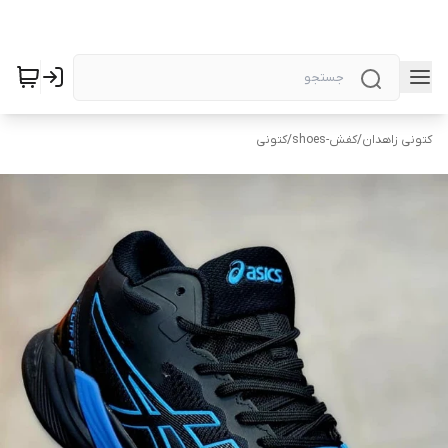
کتونی زاهدان
/
کفش-shoes
/
کتونی