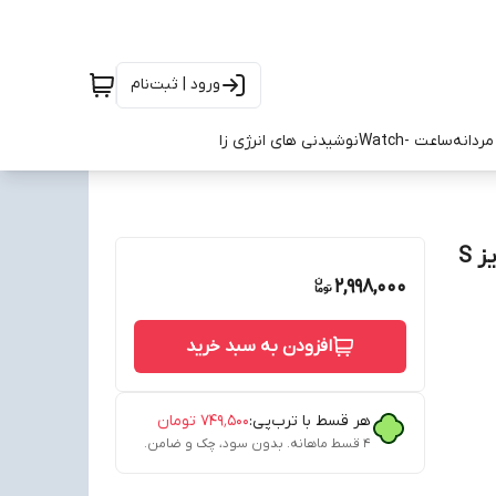
ورود | ثبت‌نام
ردانه
ساعت -Watch
نوشیدنی های انرژی زا
تیشرت بدمینتون و تنیس آدیداس آبی مشکی صورتی سایز S
2,998,000
افزودن به سبد خرید
هر قسط با ترب‌پی:
۷۴۹٬۵۰۰
تومان
۴ قسط ماهانه. بدون سود، چک و ضامن.