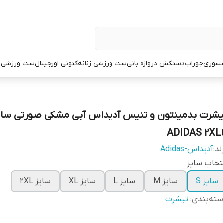
سوری
جوراب
دستکش دروازه بانی
ست ورزشی زنانه
کتونی اورجینال
ست ورزشی م
ADID
ند:
آدیداس-Adidas
تخاب سایز
سایز S
سایز M
سایز L
سایز XL
سایز 2XL
ته‌بندی
:
تیشرت