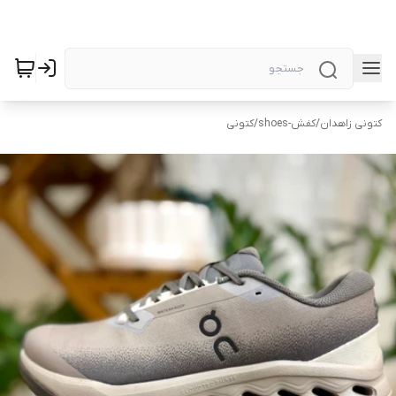
کتونی زاهدان
/
کفش-shoes
/
کتونی