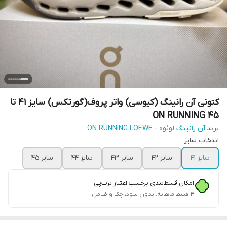
کتونی آن رانینگ (کیوسی) واتر پروف(گورتکس) سایز 41 تا
45 ON RUNNING
برند:
آن رانینگ لوئوه - ON RUNNING LOEWE
انتخاب سایز
سایز 41
سایز 42
سایز 43
سایز 44
سایز 45
امکان قسط‌بندی برحسب اعتبار ترب‌پی
۴ قسط ماهانه. بدون سود، چک و ضامن.