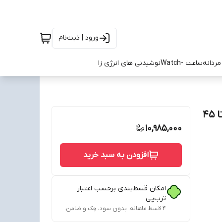
ورود | ثبت‌نام
ردانه
ساعت -Watch
نوشیدنی های انرژی زا
کتونی آن رانینگ لوئوه کلود سولو مشکی طوسی سایز 41 تا 45
10,985,000
افزودن به سبد خرید
امکان قسط‌بندی برحسب اعتبار
ترب‌پی
۴ قسط ماهانه. بدون سود، چک و ضامن.