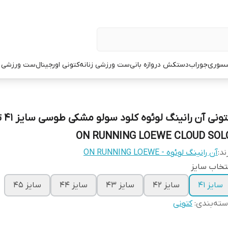
سوری
جوراب
دستکش دروازه بانی
ست ورزشی زنانه
کتونی اورجینال
ست ورزشی م
ON RUNNING LOEWE CLOUD SOL
ند:
آن رانینگ لوئوه - ON RUNNING LOEWE
تخاب سایز
سایز 41
سایز 42
سایز 43
سایز 44
سایز 45
ته‌بندی
:
کتونی