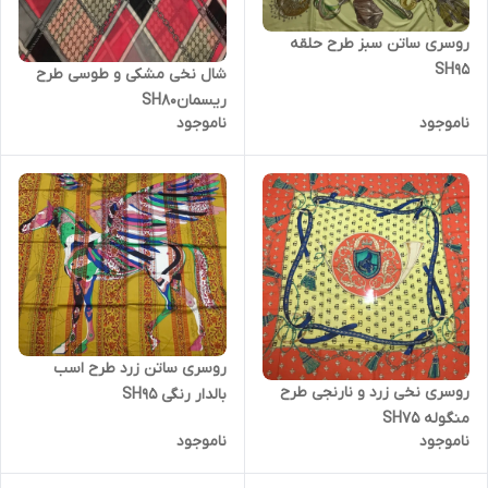
روسری ساتن سبز طرح حلقه
SH95
شال نخی مشکی و طوسی طرح
ریسمانSH80
ناموجود
ناموجود
روسری ساتن زرد طرح اسب
روسری نخی زرد و نارنجی طرح
بالدار رنگی SH95
منگوله SH75
ناموجود
ناموجود