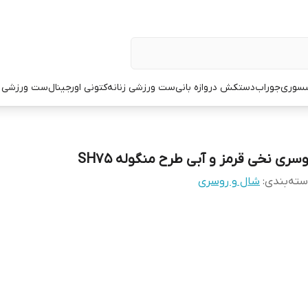
سوری
جوراب
دستکش دروازه بانی
ست ورزشی زنانه
کتونی اورجینال
ست ورزشی م
وسری نخی قرمز و آبی طرح منگوله SH75
ته‌بندی
:
شال و روسری