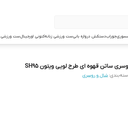
سوری
جوراب
دستکش دروازه بانی
ست ورزشی زنانه
کتونی اورجینال
ست ورزشی م
وسری ساتن قهوه ای طرح لویی ویتون SH95
ته‌بندی
:
شال و روسری