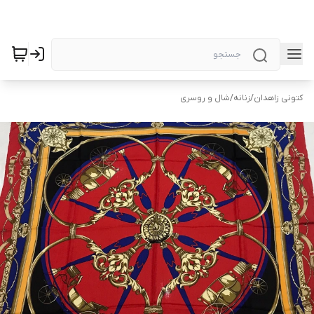
کتونی زاهدان
/
زنانه
/
شال و روسری