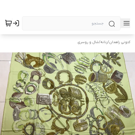
کتونی زاهدان
/
زنانه
/
شال و روسری