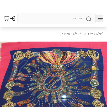
کتونی زاهدان
/
زنانه
/
شال و روسری