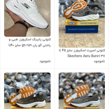
کتونی رانینگ اسکیچرز طبی و
راحتی گو ران go run سایز ۴۰تا
کتونی اسپرت اسکیچرز سایز 45 تا
۴۵ SKECHERS GO RUN
37 Skechers Aeru Burst
ناموجود
ناموجود