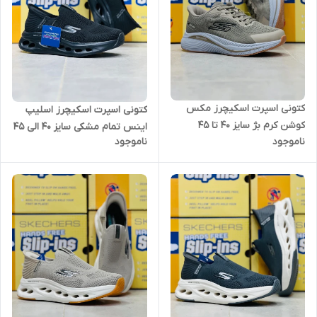
کتونی اسپرت اسکیچرز مکس
کتونی اسپرت اسکیچرز اسلیپ
کوشن کرم بژ سایز 40 تا 45
اینس تمام مشکی سایز ۴۰ الی ۴۵
ناموجود
ناموجود
skechers max cushioning slip
Skechers slip ins
ins