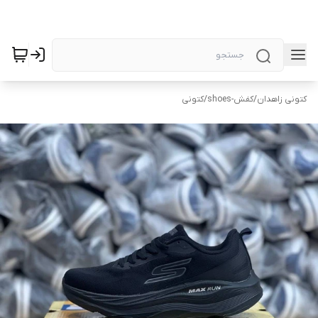
کتونی زاهدان
/
کفش-shoes
/
کتونی