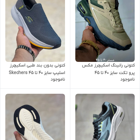
کتونی رانینگ اسکیچرز مکس
کتونی بدون بند طبی اسکیچرز
پرو تکت سایز 40 تا 45
اسلیپ سایز 40 تا 45 Skechers
ناموجود
ناموجود
skechers max protect
slip ins