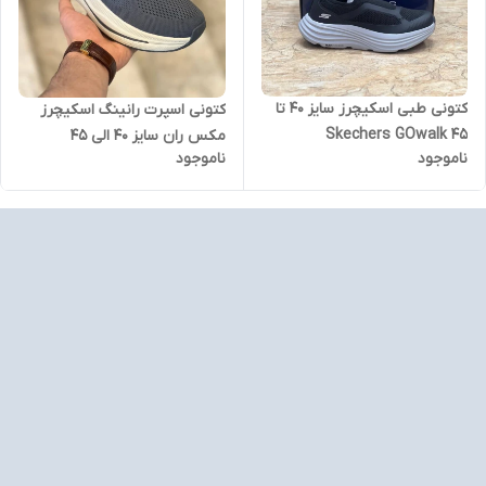
کتونی طبی اسکیچرز سایز ۴۰ تا
کتونی اسپرت رانینگ اسکیچرز
۴۵ Skechers GOwalk
مکس ران سایز 40 الی 45
ناموجود
ناموجود
Skechers Max Run