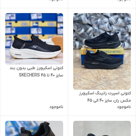
max protect
کتونی اسکیچرز طبی بدون بند
سایز 40 تا 45 SKECHERS
کتونی اسپرت رانینگ اسکیچرز
مکس ران سایز 40 الی 45
ناموجود
ناموجود
Skechers Max Run