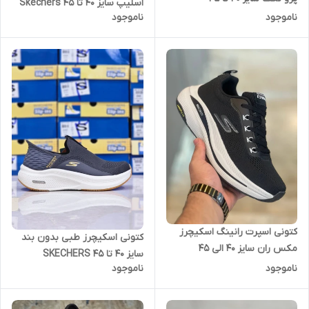
اسلیپ سایز 40 تا 45 Skechers
skechers max protect
ناموجود
ناموجود
slip ins
کتونی اسپرت رانینگ اسکیچرز
کتونی اسکیچرز طبی بدون بند
مکس ران سایز 40 الی 45
سایز 40 تا 45 SKECHERS
Skechers Max Run
ناموجود
ناموجود