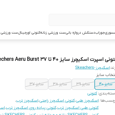
سوری
جوراب
دستکش دروازه بانی
ست ورزشی زنانه
کتونی اورجینال
ست ورزشی م
ونی اسپرت اسکیچرز سایز 40 تا 37 Skechers Aeru Burst
ند:
اسکیچرز-Skeachers
تخاب سایز
سایز 40
سایز 39
سایز 38
سایز 37
ته‌بندی
:
کتونی
چسب‌ها :
اسکیچرز طبی
،
کتونی اسکیچرز راحتی
،
اسکیچرز ترب
،
کتونی طبی اسکیچرز ترب
،
کتونی پیاده روی اسکیچرز ترب
،
اسی