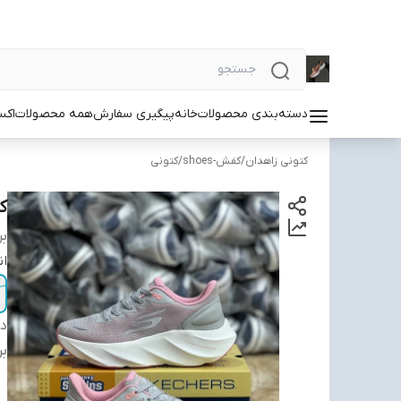
دسته‌بندی محصولات
خانه
پیگیری سفارش
همه محصولات
اکس
کتونی زاهدان
/
کفش-shoes
/
کتونی
کت
بر
ان
دس
بر