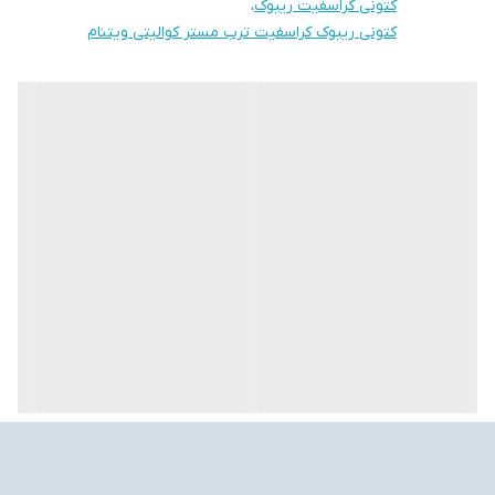
کتونی کراسفیت ریبوک
،
کتونی ریبوک کراسفیت ترب مستر کوالیتی ویتنام