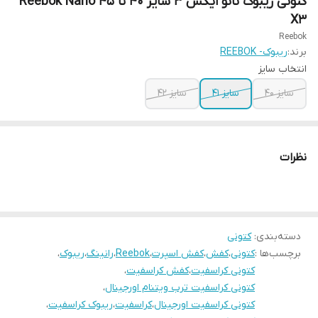
کتونی ریبوک نانو ایکس 3 سایز ۴۰ تا ۴۵ Reebok Nano
X3
Reebok
برند:
ریبوک- REEBOK
انتخاب سایز
سایز ۴۰
سایز ۴۱
سایز ۴۲
نظرات
دسته‌بندی
:
کتونی
برچسب‌ها :
کتونی
،
کفش
،
کفش اسپرت
،
Reebok
،
رانینگ
،
ریبوک
،
کتونی کراسفیت
،
کفش کراسفیت
،
کتونی کراسفیت ترب ویتنام اورجینال
،
کتونی کراسفیت اورجینال
،
کراسفیت
،
ریبوک کراسفیت
،