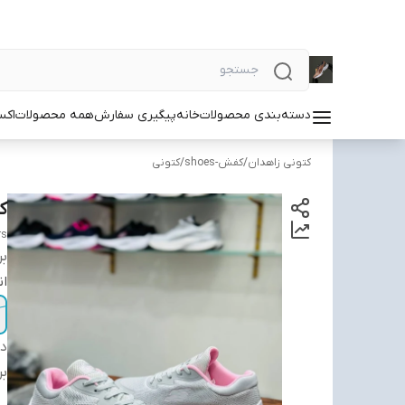
دسته‌بندی محصولات
خانه
پیگیری سفارش
همه محصولات
اکس
کتونی زاهدان
/
کفش-shoes
/
کتونی
کت
rs
بر
ان
دس
بر