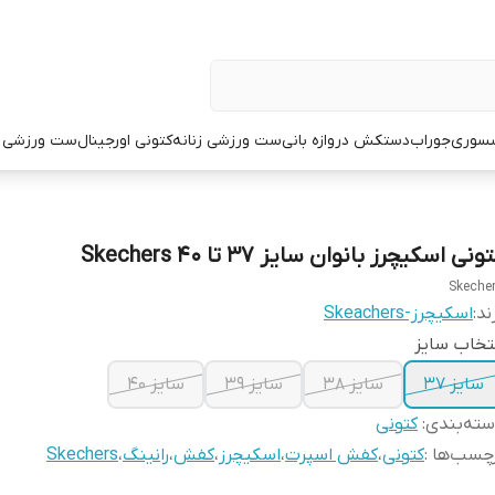
سوری
جوراب
دستکش دروازه بانی
ست ورزشی زنانه
کتونی اورجینال
ست ورزشی م
ونی اسکیچرز بانوان سایز ۳۷ تا ۴۰ Skechers
Skeche
ند:
اسکیچرز-Skeachers
تخاب سایز
سایز ۳۷
سایز ۳۸
سایز ۳۹
سایز ۴۰
ته‌بندی
:
کتونی
چسب‌ها :
کتونی
،
کفش اسپرت
،
اسکیچرز
،
کفش
،
رانینگ
،
Skechers