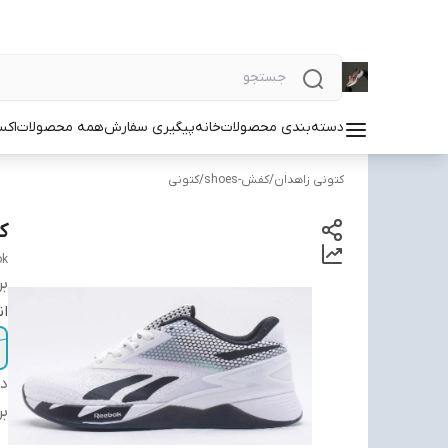
دسته‌بندی محصولات
خانه
پیگیری سفارش
همه محصولات
اکس
کتونی زاهدان
/
کفش-shoes
/
کتونی
کتو
ok
بر
ان
دس
بر