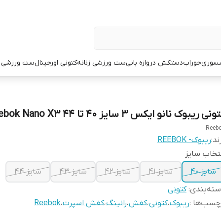
سوری
جوراب
دستکش دروازه بانی
ست ورزشی زنانه
کتونی اورجینال
ست ورزشی م
نی ریبوک نانو ایکس 3 سایز ۴۰ تا ۴۴ Reebok Nano X3
Reeb
ند:
ریبوک- REEBOK
تخاب سایز
سایز ۴۰
سایز ۴۱
سایز ۴۲
سایز ۴۳
سایز ۴۴
ته‌بندی
:
کتونی
چسب‌ها :
ریبوک
،
کتونی
،
کفش
،
رانینگ
،
کفش اسپرت
،
Reebok