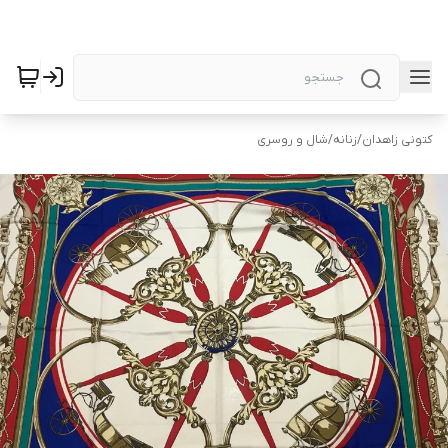
کتونی زاهدان
/
زنانه
/
شال و روسری