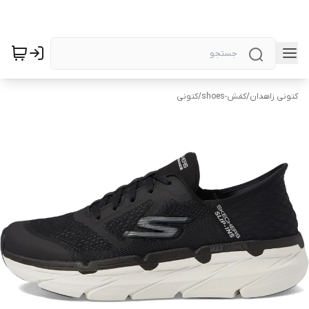
کتونی زاهدان
/
کفش-shoes
/
کتونی