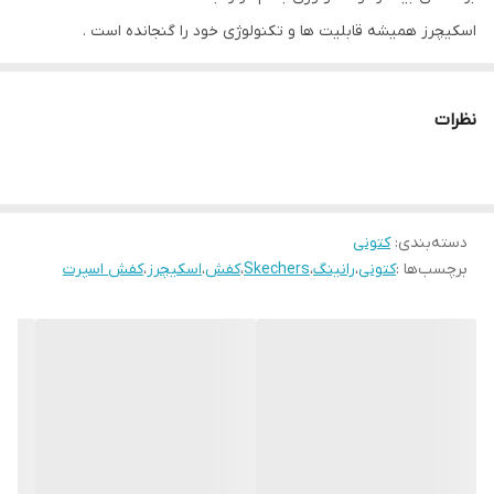
اسکیچرز همیشه قابلیت ها و تکنولوژی خود را گنجانده است .
وزن پایین و دوام بالا و راحت بودن این کفش بی نظیر است مخصوص
پیاده روی و باشگاه و دویدن های طولانی مدت استفاده روز مره
نظرات
بهترین کیفیت و‌قیمت در بازار
ارسال سریع به نقاط ایران
دسته‌بندی
:
کتونی
برچسب‌ها :
کتونی
،
رانینگ
،
Skechers
،
کفش
،
اسکیچرز
،
کفش اسپرت