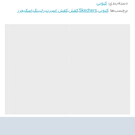
دسته‌بندی
:
کتونی
برچسب‌ها :
کتونی
،
Skechers
،
کفش
،
کفش اسپرت
،
رانینگ
،
اسکیچرز