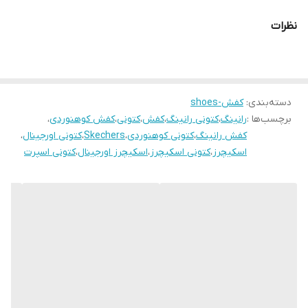
نظرات
دسته‌بندی
:
کفش-shoes
برچسب‌ها :
رانینگ
،
کتونی رانینگ
،
کفش
،
کتونی
،
کفش کوهنوردی
،
کفش رانینگ
،
کتونی کوهنوردی
،
Skechers
،
کتونی اورجینال
،
اسکیچرز
،
کتونی اسکیچرز
،
اسکیچرز اورجینال
،
کتونی اسپرت