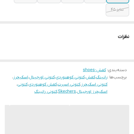
سایز ۴۵
نظرات
دسته‌بندی
:
کفش-shoes
برچسب‌ها :
رانینگ
،
کفش
،
کتونی کوهنوردی
،
کتونی اورجینال
،
اسکیچرز
،
کتونی اسکیچرز
،
کتونی اسپرت
،
کفش کوهنوردی
،
کتونی
،
اسکیچرز اورجینال
،
Skechers
،
کتونی رانینگ