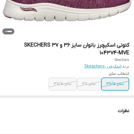
کتونی اسکیچرز بانوان سایز ۳۶ و ۳۷ SKECHERS
104374-MVE
Skechers
برند:
اسکیچرز-Skeachers
انتخاب سایز
سایز ۳۶/۵
سایز ۳۷
سایز ۳۷/۵
نظرات