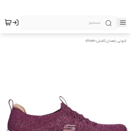
کتونی زاهدان
/
کفش-shoes