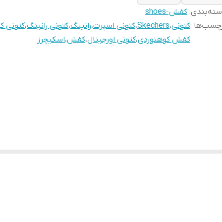
ته‌بندی
:
کفش-shoes
چسب‌ها :
کتونی
،
Skechers
،
کتونی اسپرت
،
رانینگ
،
کتونی رانینگ
،
کتونی ک
کفش کوهنوردی
،
کتونی اورجینال
،
کفش
،
اسکیچرز