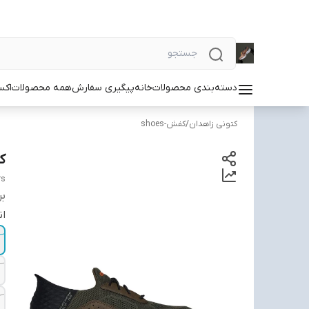
دسته‌بندی محصولات
خانه
پیگیری سفارش
همه محصولات
اکس
کتونی زاهدان
/
کفش-shoes
کت
rs
بر
ان