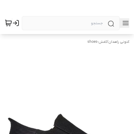
کتونی زاهدان
/
کفش-shoes