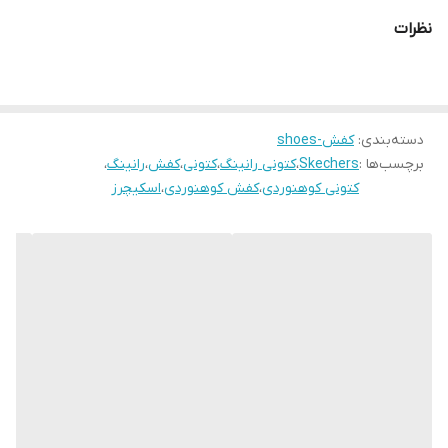
نظرات
دسته‌بندی
:
کفش-shoes
برچسب‌ها :
Skechers
،
کتونی رانینگ
،
کتونی
،
کفش
،
رانینگ
،
کتونی کوهنوردی
،
کفش کوهنوردی
،
اسکیچرز