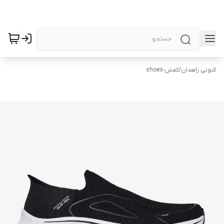
کتونی زاهدان
/
کفش-shoes