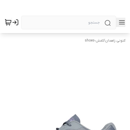
کتونی زاهدان
/
کفش-shoes