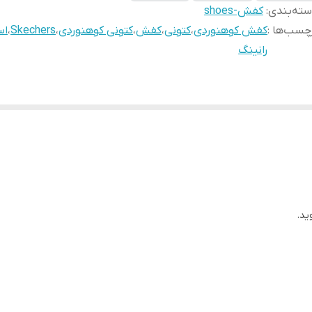
ته‌بندی
:
کفش-shoes
چسب‌ها :
کفش کوهنوردی
،
کتونی
،
کفش
،
کتونی کوهنوردی
،
Skechers
،
اس
رانینگ
ید.