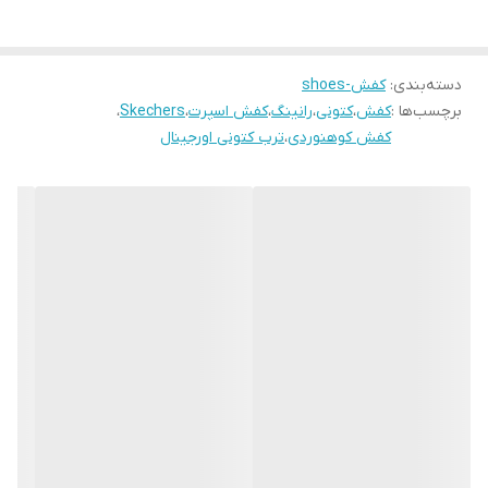
دسته‌بندی
:
کفش-shoes
برچسب‌ها :
کفش
،
کتونی
،
رانینگ
،
کفش اسپرت
،
Skechers
،
کفش کوهنوردی
،
ترب کتونی اورجینال