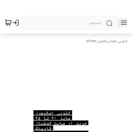
کتونی زاهدان
/
کفش-shoes