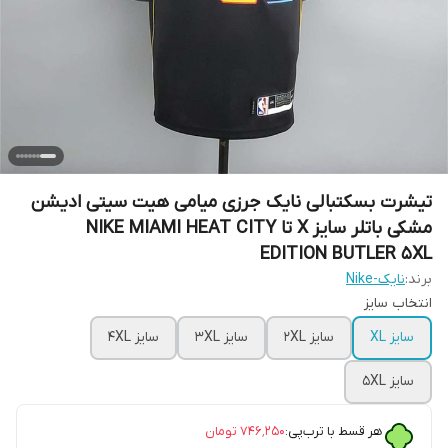
تیشرت بسکتبالی نایک جرزی میامی هیت سیتی ادیشن
مشکی باتلر سایز X تا NIKE MIAMI HEAT CITY
EDITION BUTLER 5XL
برند:
نایک-Nike
انتخاب سایز
سایز XL
سایز 2XL
سایز 3XL
سایز 4XL
سایز 5XL
هر قسط با ترب‌پی:
۷۴۶٬۲۵۰
تومان