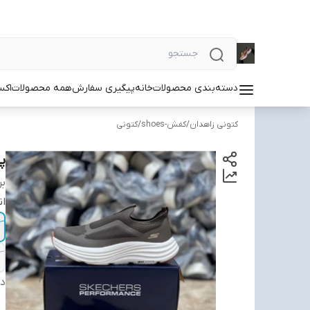
دسته‌بندی محصولات
خانه
پیگیری سفارش
همه محصولات
اکس
کتونی زاهدان
/
کفش-shoes
/
کتونی
پی
بر
ان
دس