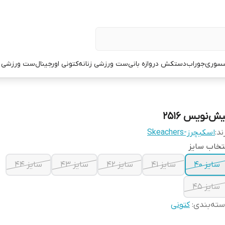
سوری
جوراب
دستکش دروازه بانی
ست ورزشی زنانه
کتونی اورجینال
ست ورزشی م
ش‌نویس ۲۵۱۶
ند:
اسکیچرز-Skeachers
تخاب سایز
سایز ۴۰
سایز ۴۱
سایز ۴۲
سایز ۴۳
سایز ۴۴
سایز ۴۵
ته‌بندی
:
کتونی