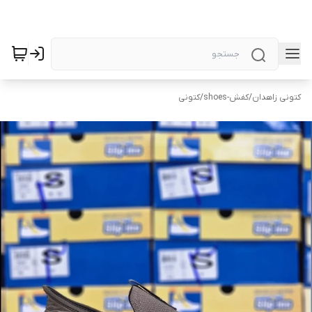
کتونی زاهدان
/
کفش-shoes
/
کتونی