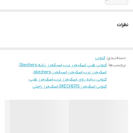
نظرات
دسته‌بندی
:
کتونی
برچسب‌ها :
کتونی طبی اسکیچرز ترب
،
اسیکچرز زنانه
،
Skechers
،
اسکیچرز ترب
،
اسکیچرز
،
اسیکچرز
،
skechers
،
کتونی پیاده روی اسکیچرز ترب
،
اسکیچرز طبی
،
کتونی اسکیچرز
،
SKECHERS
،
اسکیچرز راحتی