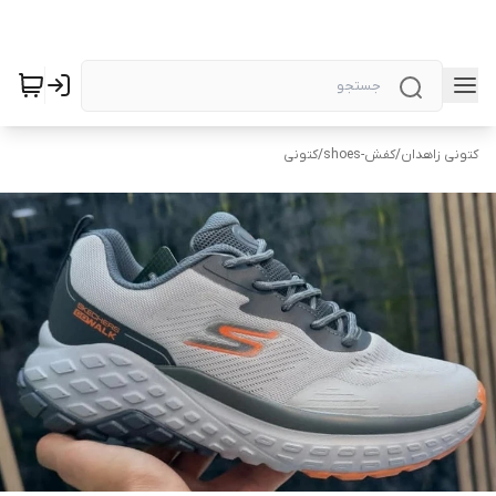
کتونی زاهدان
/
کفش-shoes
/
کتونی