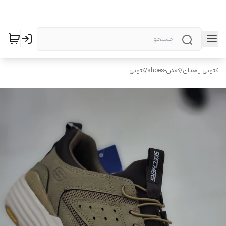
کتونی زاهدان
/
کفش-shoes
/
کتونی