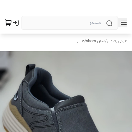
کتونی زاهدان
/
کفش-shoes
/
کتونی