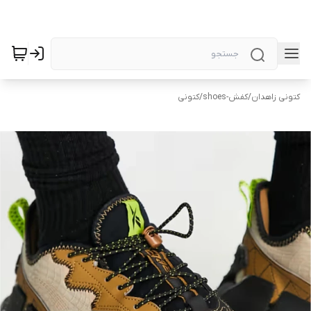
کتونی زاهدان
/
کفش-shoes
/
کتونی