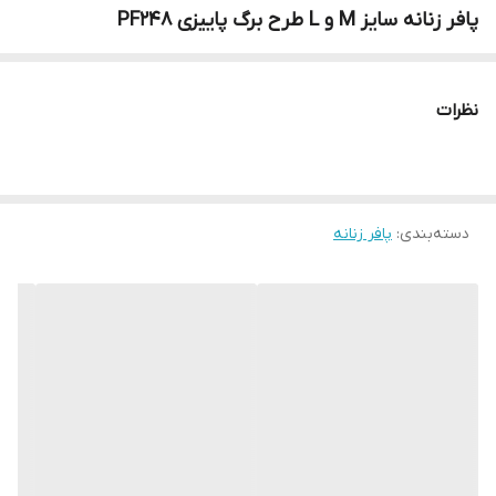
پافر زنانه سایز M و L طرح برگ پاییزی PF248
نظرات
دسته‌بندی
:
پافر زنانه