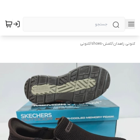
کتونی زاهدان
/
کفش-shoes
/
کتونی