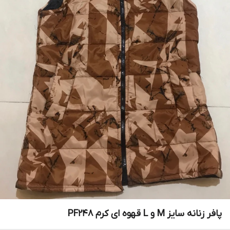
پافر زنانه سایز M و L قهوه ای کرم PF248