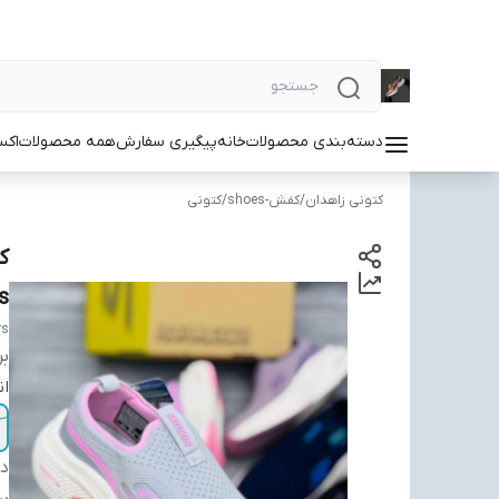
دسته‌بندی محصولات
خانه
پیگیری سفارش
همه محصولات
اکس
کتونی زاهدان
/
کفش-shoes
/
کتونی
s
rs
بر
ان
دس