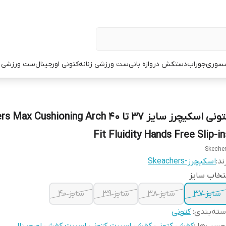
سوری
جوراب
دستکش دروازه بانی
ست ورزشی زنانه
کتونی اورجینال
ست ورزشی م
کتونی اسکیچرز سایز ۳۷ تا ۴۰  Cushioning Arch
Fit Fluidity Hands Free Slip-in
Skeche
ند:
اسکیچرز-Skeachers
تخاب سایز
سایز ۳۷
سایز ۳۸
سایز ۳۹
سایز ۴۰
ته‌بندی
:
کتونی