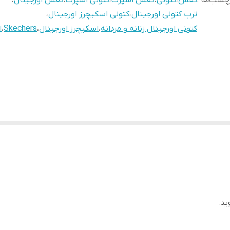
چسب‌ها :
کفش
،
کتونی
،
کفش اسپرت
،
کتونی اسپرت
،
کفش اورجینال
،
ترب کتونی اورجینال
،
کتونی اسکیچرز اورجینال
،
کتونی اورجینال زنانه و مردانه
،
اسکیچرز اورجینال
،
Skechers
،
ا
ید.