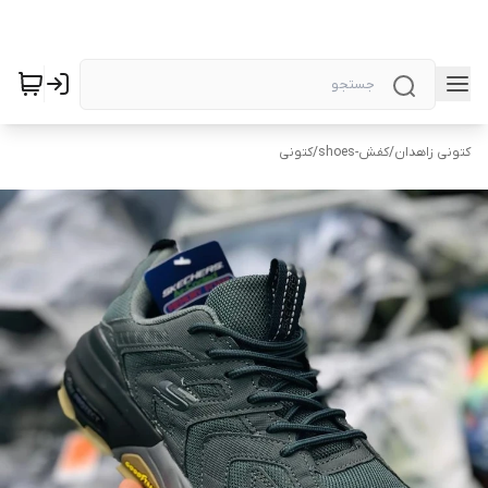
کتونی زاهدان
/
کفش-shoes
/
کتونی