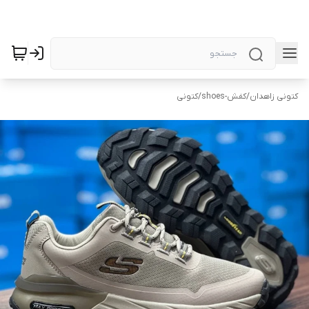
کتونی زاهدان
/
کفش-shoes
/
کتونی