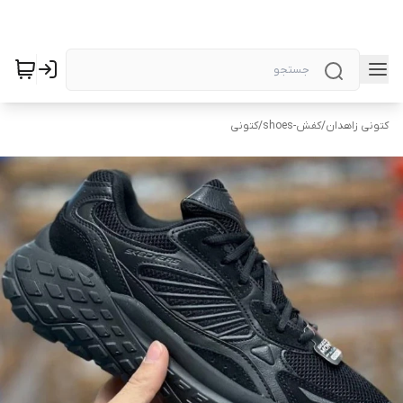
کتونی زاهدان
/
کفش-shoes
/
کتونی