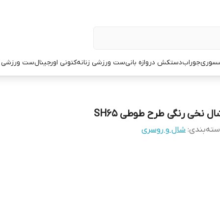
سوری
جوراب
دستکش دروازه بانی
ست ورزشی زنانه
کتونی اورجینال
ست ورزشی م
ال نخی رنگی طرح طوطی SH65
ته‌بندی
:
شال و روسری