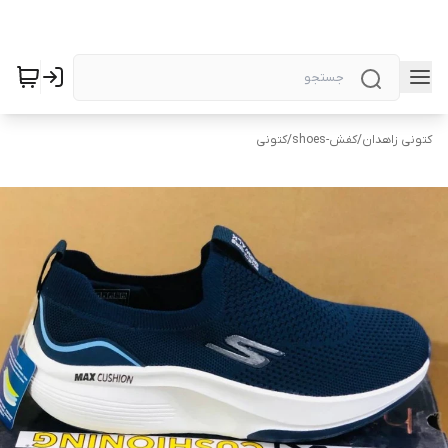
کتونی زاهدان
/
کفش-shoes
/
کتونی