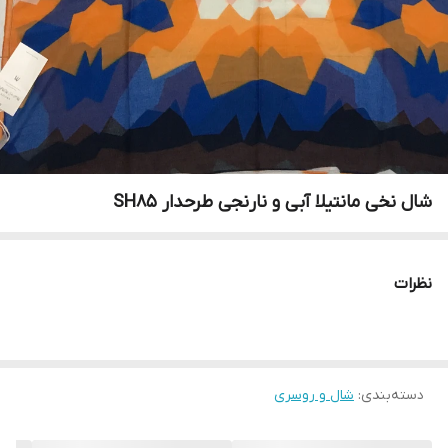
شال نخی مانتیلا آبی و نارنجی طرحدار SH85
نظرات
دسته‌بندی
:
شال و روسری