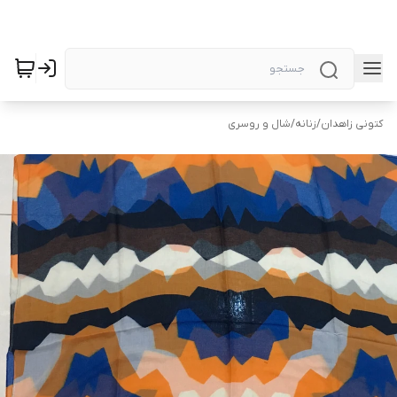
کتونی زاهدان
/
زنانه
/
شال و روسری