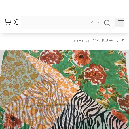
کتونی زاهدان
/
زنانه
/
شال و روسری